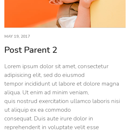
MAY 19, 2017
Post Parent 2
Post
Parent
Lorem
2
Lorem ipsum dolor sit amet, consectetur
ipsum
adipisicing elit, sed do eiusmod
dolor
tempor incididunt ut labore et dolore magna
sit
aliqua. Ut enim ad minim veniam,
amet,
quis nostrud exercitation ullamco laboris nisi
consectetur
ut aliquip ex ea commodo
adipisicing
consequat. Duis aute irure dolor in
elit,
reprehenderit in voluptate velit esse