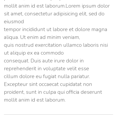
veniam,
mollit anim id est laborum.Lorem ipsum dolor
quis
sit amet, consectetur adipisicing elit, sed do
nostrud
eiusmod
exercitation
tempor incididunt ut labore et dolore magna
ullamco
aliqua. Ut enim ad minim veniam,
laboris
quis nostrud exercitation ullamco laboris nisi
nisi
ut aliquip ex ea commodo
ut
consequat. Duis aute irure dolor in
aliquip
reprehenderit in voluptate velit esse
ex
cillum dolore eu fugiat nulla pariatur.
ea
Excepteur sint occaecat cupidatat non
commodo
proident, sunt in culpa qui officia deserunt
consequat.
mollit anim id est laborum.
Duis
aute