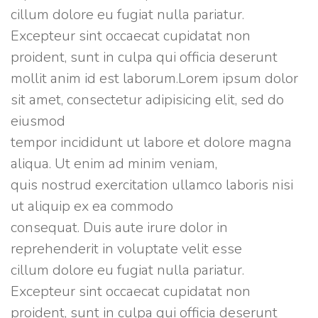
sed
cillum dolore eu fugiat nulla pariatur.
do
Excepteur sint occaecat cupidatat non
eiusmod
proident, sunt in culpa qui officia deserunt
tempor
mollit anim id est laborum.Lorem ipsum dolor
incididunt
sit amet, consectetur adipisicing elit, sed do
ut
eiusmod
labore
tempor incididunt ut labore et dolore magna
et
aliqua. Ut enim ad minim veniam,
dolore
quis nostrud exercitation ullamco laboris nisi
magna
ut aliquip ex ea commodo
aliqua.
consequat. Duis aute irure dolor in
Ut
reprehenderit in voluptate velit esse
enim
cillum dolore eu fugiat nulla pariatur.
ad
Excepteur sint occaecat cupidatat non
minim
proident, sunt in culpa qui officia deserunt