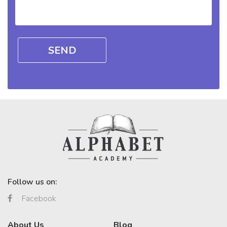
sint
occaecat
…
Follow us on:
Facebook
About Us
Blog