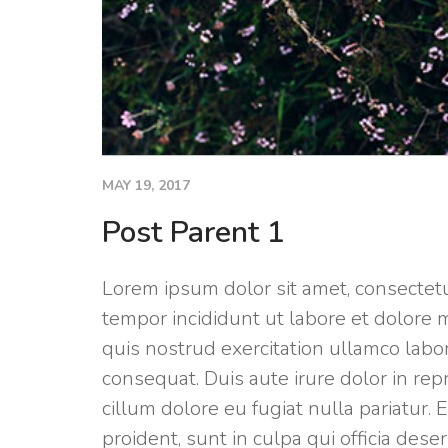
MAY 19, 2017
Post Parent 1
Post
Parent
Lorem
1
Lorem ipsum dolor sit amet, consectetu
ipsum
tempor incididunt ut labore et dolore 
dolor
quis nostrud exercitation ullamco labo
sit
consequat. Duis aute irure dolor in rep
amet,
cillum dolore eu fugiat nulla pariatur.
consectetur
proident, sunt in culpa qui officia des