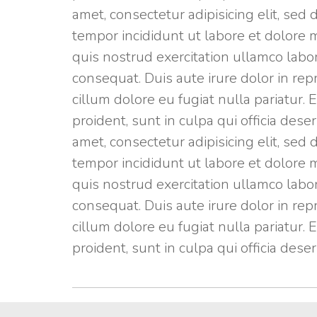
adipisicing
amet, consectetur adipisicing elit, sed
elit,
tempor incididunt ut labore et dolore 
sed
quis nostrud exercitation ullamco labo
do
consequat. Duis aute irure dolor in rep
eiusmod
cillum dolore eu fugiat nulla pariatur.
tempor
proident, sunt in culpa qui officia des
incididunt
amet, consectetur adipisicing elit, sed
ut
tempor incididunt ut labore et dolore 
labore
quis nostrud exercitation ullamco labo
et
consequat. Duis aute irure dolor in rep
dolore
cillum dolore eu fugiat nulla pariatur.
magna
proident, sunt in culpa qui officia dese
aliqua.
Ut
enim