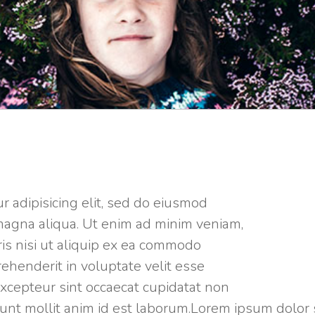
r adipisicing elit, sed do eiusmod
magna aliqua. Ut enim ad minim veniam,
ris nisi ut aliquip ex ea commodo
rehenderit in voluptate velit esse
 Excepteur sint occaecat cupidatat non
erunt mollit anim id est laborum.Lorem ipsum dolor 